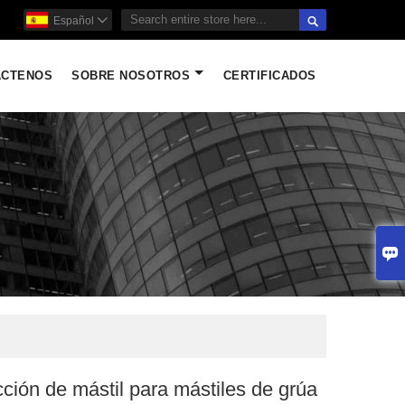

Español

ÁCTENOS
SOBRE NOSOTROS
CERTIFICADOS

ión de mástil para mástiles de grúa