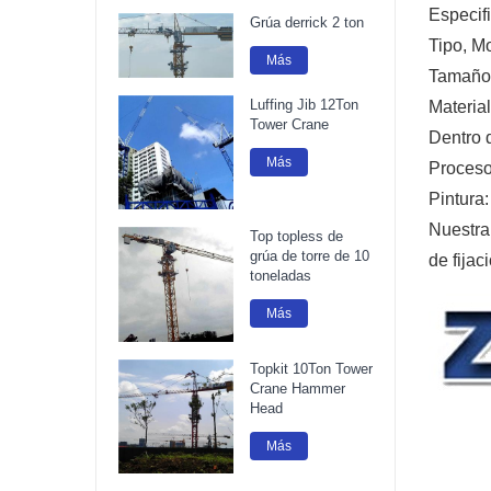
Especif
Grúa derrick 2 ton
Tipo, M
Más
Tamaño
Luffing Jib 12Ton
Materia
Tower Crane
Dentro 
Más
Proceso
Pintura:
Nuestra 
Top topless de
grúa de torre de 10
de fijac
toneladas
Más
Topkit 10Ton Tower
Crane Hammer
Head
Más