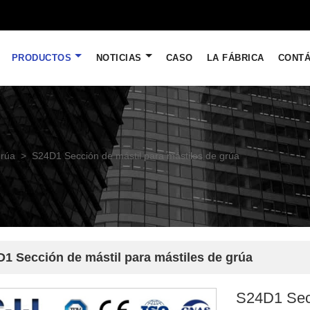
PRODUCTOS
NOTICIAS
CASO
LA FÁBRICA
CONT
grúa
>
S24D1 Sección de mástil para mástiles de grúa
1 Sección de mástil para mástiles de grúa
S24D1 Secc