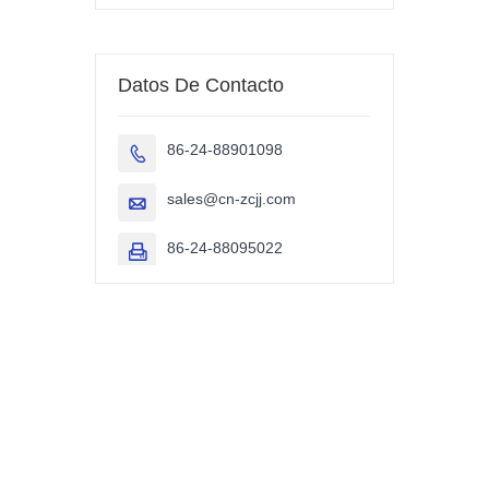
Datos De Contacto
86-24-88901098

sales@cn-zcjj.com

86-24-88095022
