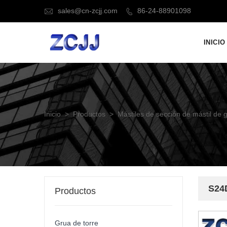
sales@cn-zcjj.com
86-24-88901098


INICIO
Inicio
>
Productos
>
Mástiles de sección de mástil de 
S24D
Productos
Grua de torre