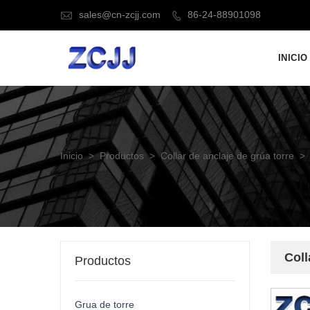
sales@cn-zcjj.com
86-24-88901098


INICIO
Inicio
>
Productos
>
Collar de anclaje de grúa torre
>
Coll
Productos
Grua de torre