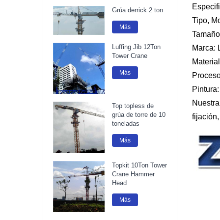
Especif
Grúa derrick 2 ton
Tipo, M
Más
Tamaño:
Luffing Jib 12Ton
Marca: L
Tower Crane
Materia
Más
Proceso
Pintura:
Nuestra 
Top topless de
grúa de torre de 10
fijación
toneladas
Más
Topkit 10Ton Tower
Crane Hammer
Head
Más