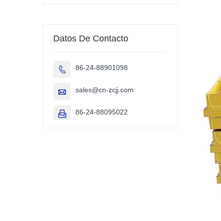
Datos De Contacto
86-24-88901098

sales@cn-zcjj.com

86-24-88095022
