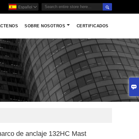

Español

ÁCTENOS
SOBRE NOSOTROS
CERTIFICADOS

marco de anclaje 132HC Mast