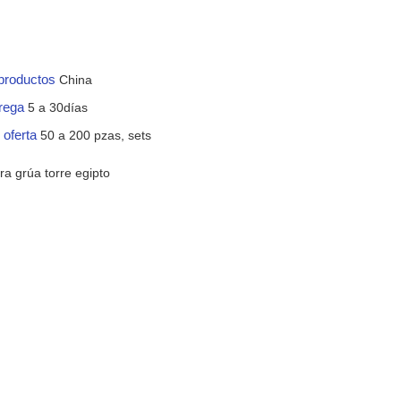
 productos
China
trega
5 a 30días
 oferta
50 a 200 pzas, sets
ra grúa torre egipto